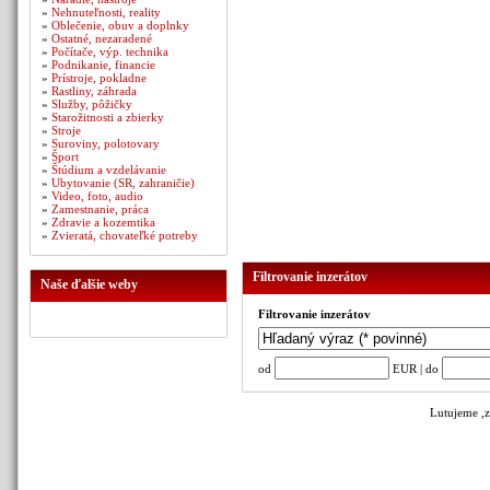
»
Nehnuteľnosti, reality
»
Oblečenie, obuv a doplnky
»
Ostatné, nezaradené
»
Počítače, výp. technika
»
Podnikanie, financie
»
Prístroje, pokladne
»
Rastliny, záhrada
»
Služby, pôžičky
»
Starožitnosti a zbierky
»
Stroje
»
Suroviny, polotovary
»
Šport
»
Štúdium a vzdelávanie
»
Ubytovanie (SR, zahraničie)
»
Video, foto, audio
»
Zamestnanie, práca
»
Zdravie a kozemtika
»
Zvieratá, chovateľké potreby
Filtrovanie inzerátov
Naše ďalšie weby
Filtrovanie inzerátov
od
EUR | do
Lutujeme ,z