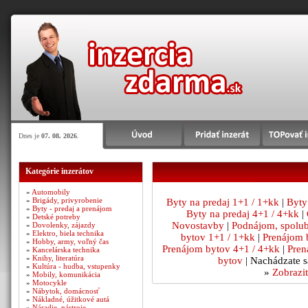
Dnes je
07. 08. 2026
.
Kategórie inzerátov
»
Automobily
»
Brigády, privyrobenie
Byty na predaj 1+1 / 1+kk
|
Byty
»
Byty - predaj a prenájom
Byty na predaj 4+1 / 4+kk
|
»
Detské potreby
Novostavby
|
Podnájom, spolu
»
Dovolenky, zájazdy
»
Elektro, biela technika
bytov 1+1 / 1+kk
|
Prenájom 
»
Hobby, army, voľný čas
Prenájom bytov 4+1 / 4+kk
|
Pren
»
Kancelárska technika
»
Knihy, literatúra
bytov
| Nachádzate s
»
Kultúra - hudba, vstupenky
»
Zobrazit
»
Mobily, komunikácia
»
Motocykle
»
Nábytok, domácnosť
»
Nákladné, úžitkové autá
»
Náradie, nástroje