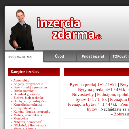
Dnes je
07. 08. 2026
.
Kategórie inzerátov
»
Automobily
»
Brigády, privyrobenie
Byty na predaj 1+1 / 1+kk
|
Byty
»
Byty - predaj a prenájom
Byty na predaj 4+1 / 4+kk
|
»
Detské potreby
Novostavby
|
Podnájom, spolu
»
Dovolenky, zájazdy
»
Elektro, biela technika
bytov 1+1 / 1+kk
|
Prenájom 
»
Hobby, army, voľný čas
Prenájom bytov 4+1 / 4+kk
|
Pren
»
Kancelárska technika
»
Knihy, literatúra
bytov
| Nachádzate sa 
»
Kultúra - hudba, vstupenky
»
Zobrazit
»
Mobily, komunikácia
»
Motocykle
»
Nábytok, domácnosť
»
Nákladné, úžitkové autá
»
Náradie, nástroje