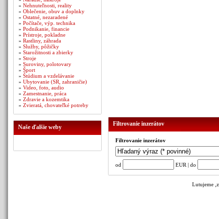
»
Nehnuteľnosti, reality
»
Oblečenie, obuv a doplnky
»
Ostatné, nezaradené
»
Počítače, výp. technika
»
Podnikanie, financie
»
Prístroje, pokladne
»
Rastliny, záhrada
»
Služby, pôžičky
»
Starožitnosti a zbierky
»
Stroje
»
Suroviny, polotovary
»
Šport
»
Štúdium a vzdelávanie
»
Ubytovanie (SR, zahraničie)
»
Video, foto, audio
»
Zamestnanie, práca
»
Zdravie a kozemtika
»
Zvieratá, chovateľké potreby
Filtrovanie inzerátov
Naše ďalšie weby
Filtrovanie inzerátov
od
EUR | do
Lutujeme ,z