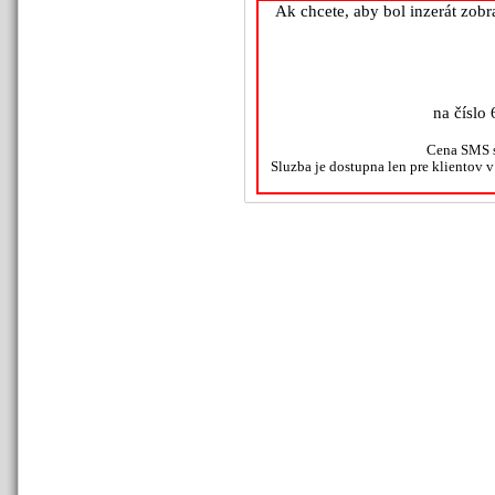
Ak chcete, aby bol inzerát zob
na číslo 
Cena SMS s
Sluzba je dostupna len pre klientov 