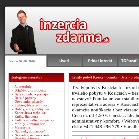
Dnes je
06. 08. 2026
.
Kategórie inzerátov
Trvaly pobyt Kosice
- ponuka - Byty - preda
»
Automobily
Trvaly pobyt v Kosiciach – uz od 
»
Brigády, privyrobenie
trvaleho pobytu v Kosiciach – bez
»
Byty - predaj a prenájom
»
Detské potreby
navstevy? Ponukame vam stabilny 
»
Dovolenky, zájazdy
reprezentativna adresa v Kosiciach
»
Elektro, biela technika
»
Hobby, army, voľný čas
okamzite notifikacie • bez viazan
»
Kancelárska technika
Cena uz od 4,50 € / mesiac. Idealne
»
Knihy, literatúra
»
Kultúra - hudba, vstupenky
administrativny komfort. • Webova 
»
Mobily, komunikácia
cislo: +421 948 296 779 • E-mail:
»
Motocykle
»
Nábytok, domácnosť
»
Nákladné, úžitkové autá
»
Náradie, nástroje