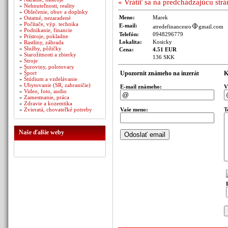
« Vrátiť sa na predchádzajúcu str
»
Nehnuteľnosti, reality
»
Oblečenie, obuv a doplnky
Meno:
Marek
»
Ostatné, nezaradené
»
Počítače, výp. technika
E-mail:
atredefinancesro
gmail.com
»
Podnikanie, financie
Telefón:
0948296779
»
Prístroje, pokladne
Lokalita:
Kosicky
»
Rastliny, záhrada
»
Služby, pôžičky
Cena:
4.51 EUR
»
Starožitnosti a zbierky
136 SKK
»
Stroje
»
Suroviny, polotovary
»
Šport
Upozornit známeho na inzerát
K
»
Štúdium a vzdelávanie
»
Ubytovanie (SR, zahraničie)
E-mail známeho:
V
»
Video, foto, audio
»
Zamestnanie, práca
»
Zdravie a kozemtika
»
Zvieratá, chovateľké potreby
Vaše meno:
T
Naše ďalšie weby