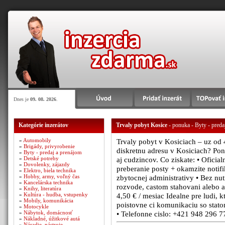
Dnes je
09. 08. 2026
.
Kategórie inzerátov
Trvaly pobyt Kosice
- ponuka - Byty - preda
»
Automobily
Trvaly pobyt v Kosiciach – uz od 
»
Brigády, privyrobenie
diskretnu adresu v Kosiciach? Po
»
Byty - predaj a prenájom
»
Detské potreby
aj cudzincov. Co ziskate: • Oficia
»
Dovolenky, zájazdy
preberanie posty + okamzite notifi
»
Elektro, biela technika
»
Hobby, army, voľný čas
zbytocnej administrativy • Bez nu
»
Kancelárska technika
rozvode, castom stahovani alebo 
»
Knihy, literatúra
»
Kultúra - hudba, vstupenky
4,50 € / mesiac Idealne pre ludi, k
»
Mobily, komunikácia
poistovne ci komunikaciu so statom
»
Motocykle
»
Nábytok, domácnosť
• Telefonne cislo: +421 948 296 7
»
Nákladné, úžitkové autá
»
Náradie, nástroje