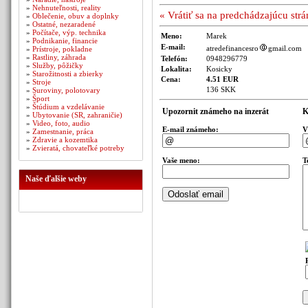
»
Nehnuteľnosti, reality
« Vrátiť sa na predchádzajúcu str
»
Oblečenie, obuv a doplnky
»
Ostatné, nezaradené
»
Počítače, výp. technika
Meno:
Marek
»
Podnikanie, financie
E-mail:
atredefinancesro
gmail.com
»
Prístroje, pokladne
»
Rastliny, záhrada
Telefón:
0948296779
»
Služby, pôžičky
Lokalita:
Kosicky
»
Starožitnosti a zbierky
Cena:
4.51 EUR
»
Stroje
136 SKK
»
Suroviny, polotovary
»
Šport
»
Štúdium a vzdelávanie
Upozornit známeho na inzerát
K
»
Ubytovanie (SR, zahraničie)
»
Video, foto, audio
E-mail známeho:
V
»
Zamestnanie, práca
»
Zdravie a kozemtika
»
Zvieratá, chovateľké potreby
Vaše meno:
T
Naše ďalšie weby