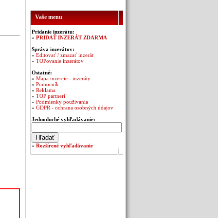
Vaše menu
Pridanie inzerátu:
»
PRIDAŤ INZERÁT ZDARMA
Správa inzerátov:
»
Editovať / zmazať inzerát
»
TOPovanie inzerátov
Ostatné:
»
Mapa inzercie - inzeráty
»
Pomocník
»
Reklama
»
TOP partneri
»
Podmienky používania
»
GDPR - ochrana osobných údajov
Jednoduché vyhľadávanie:
»
Rozšírené vyhľadávanie