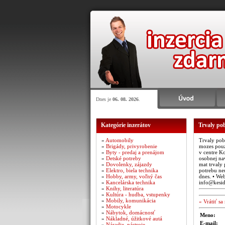
Dnes je
06. 08. 2026
.
Kategórie inzerátov
Trvaly po
»
Automobily
Trvaly poby
»
Brigády, privyrobenie
mozes pouz
»
Byty - predaj a prenájom
v centre Ko
»
Detské potreby
osobnej nav
»
Dovolenky, zájazdy
mat trvaly 
»
Elektro, biela technika
potrebu neu
»
Hobby, army, voľný čas
dnes. • Web
»
Kancelárska technika
info@kesid
»
Knihy, literatúra
»
Kultúra - hudba, vstupenky
»
Mobily, komunikácia
« Vrátiť s
»
Motocykle
»
Nábytok, domácnosť
Meno:
»
Nákladné, úžitkové autá
E-mail:
»
Náradie, nástroje