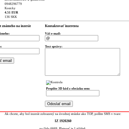
0948296779
Kosicky
4.51 EUR
136 SKK
t známeho na inzerát
Kontaktovať inzerenta
námeho:
Váš e-mail:
o:
Text správy:
Prepíšte 3D kód z obrázku sem:
Ak chcete, aby bol inzerát zobrazený na úvodnej stránke ako TOP, pošlite SMS v tvare:
IZ 1920260
na číslo 6669. Platnosť je 1 týždeň.