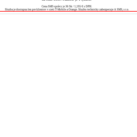
Cena SMS správy je 36 Sk / 1,195 € s DPH.
Sluzba je dostupna len pre klientov v sieti T-Mobile a Orange. Sluzbu technicky zabezpecuje A SMS, s r.o.