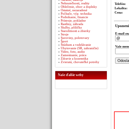
»
Nehnuteľnosti, reality
Telefón:
»
Oblečenie, obuv a doplnky
Lokalita:
»
Ostatné, nezaradené
Cena:
»
Počítače, výp. technika
»
Podnikanie, financie
»
Prístroje, pokladne
»
Rastliny, záhrada
Upozorni
»
Služby, pôžičky
»
Starožitnosti a zbierky
E-mail z
»
Stroje
»
Suroviny, polotovary
»
Šport
»
Štúdium a vzdelávanie
Vaše men
»
Ubytovanie (SR, zahraničie)
»
Video, foto, audio
»
Zamestnanie, práca
»
Zdravie a kozemtika
»
Zvieratá, chovateľké potreby
Naše ďalšie weby