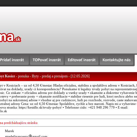
byt Kosice
- ponuka - Byty - predaj a prenájom - [12.05.2026]
t v Kosiciach – uz od 4,50 €/mesiac Hladas oficialnu, stabilnu a spolahlivu adresu v Kosiciach, 
ivat na doklady, urady ci korespondenciu? Ponukame ti legalny trvaly pobyt na reprezentativnej
sic. Co ziskate: • oficialnu adresu pre doklady a vsetky urady • okamzite a diskretne vybavenie 
stevy • preberanie posty + okamzite notifikacie • stabilne riesenie pre ludi, ktori nechcu alebo 
pobyt na sukromnej adrese • vhodne aj pre cudzincov, ludi po rozchode, rozvode, caste stahovan
tralnej adresy Cena: uz od 4,50 €/mesiac Spolahlive, rychle a bez starosti. Napis mi a vybavime 
ova stranka: https://kesidlo.sk/trvaly-pobyt/ • Telefonne cislo: +421 948 296 779 • E-mail:
lo.sk
a na predchádzajúcu stránku
Marek
atredefinancesro
gmail.com