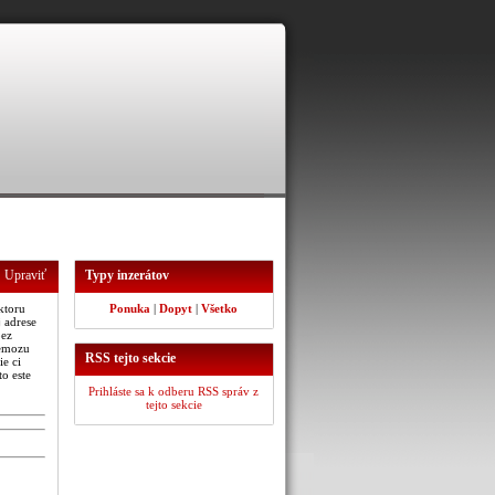
Upraviť
Typy inzerátov
ktoru
Ponuka
|
Dopyt
|
Všetko
 adrese
bez
nemozu
RSS tejto sekcie
ie ci
to este
Prihláste sa k odberu RSS správ z
tejto sekcie