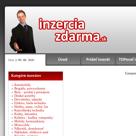
Dnes je
09. 08. 2026
.
Ľutujem
Kategórie inzerátov
»
Automobily
»
Brigády, privyrobenie
»
Byty - predaj a prenájom
»
Detské potreby
»
Dovolenky, zájazdy
»
Elektro, biela technika
»
Hobby, army, voľný čas
»
Kancelárska technika
»
Knihy, literatúra
»
Kultúra - hudba, vstupenky
»
Mobily, komunikácia
»
Motocykle
»
Nábytok, domácnosť
»
Nákladné, úžitkové autá
»
Náradie, nástroje