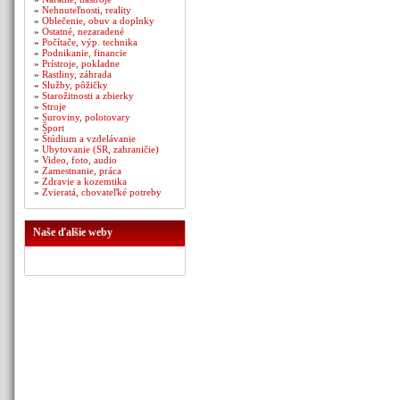
»
Nehnuteľnosti, reality
»
Oblečenie, obuv a doplnky
»
Ostatné, nezaradené
»
Počítače, výp. technika
»
Podnikanie, financie
»
Prístroje, pokladne
»
Rastliny, záhrada
»
Služby, pôžičky
»
Starožitnosti a zbierky
»
Stroje
»
Suroviny, polotovary
»
Šport
»
Štúdium a vzdelávanie
»
Ubytovanie (SR, zahraničie)
»
Video, foto, audio
»
Zamestnanie, práca
»
Zdravie a kozemtika
»
Zvieratá, chovateľké potreby
Naše ďalšie weby